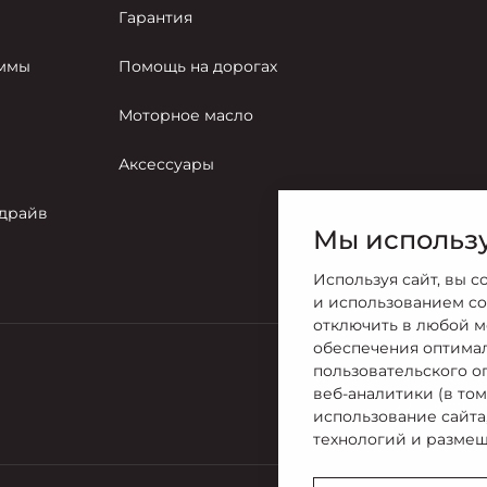
Гарантия
аммы
Помощь на дорогах
Моторное масло
Аксессуары
-драйв
Мы использу
Используя сайт, вы с
и использованием co
отключить в любой м
обеспечения оптима
пользовательского о
Продажи
веб-аналитики (в то
+7 (4922) 2
использование сайта
технологий и размещ