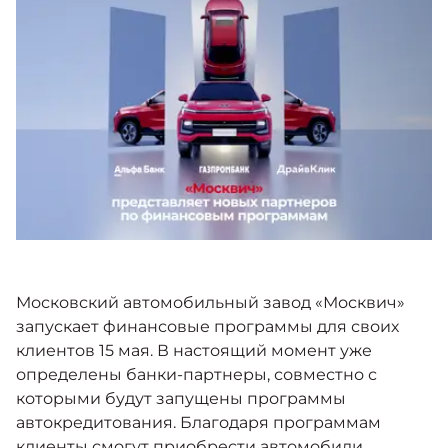
Москвич 6
Яркий динамичный седан
от 2 237 000 ₽*
КОНТАКТЫ
Кредитные программы
Моторное масло
СЕРВИСНЫЕ АКЦИИ
Спецпредложения
Москвич 3 с ручным
управлением (РУ)
Кроссовер, создающий равные
АКСЕССУАРЫ
возможности
Калькулятор трейд-ин
от 2 069 000 ₽*
Страховые программы
Москвич 8
Московский автомобильный завод «Москвич»
Практичный семиместный
запускает финансовые программы для своих
кроссовер
клиентов 15 мая. В настоящий момент уже
от 3 125 000 ₽*
определены банки-партнеры, совместно с
которыми будут запущены программы
автокредитования. Благодаря программам
клиенты смогут приобрести автомобили