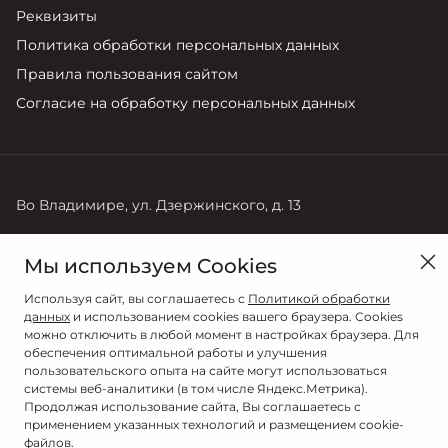
Реквизиты
Политика обработки персональных данных
Правила пользования сайтом
Согласие на обработку персональных данных
Во Владимире, ул. Дзержинского, д. 13
Продажи
Мы используем Cookies
+7 (4922) 22-10-68
Используя сайт, вы соглашаетесь с
Политикой обработки
данных
и использованием cookies вашего браузера. Cookies
можно отключить в любой момент в настройках браузера. Для
обеспечения оптимальной работы и улучшения
пользовательского опыта на сайте могут использоваться
системы веб-аналитики (в том числе Яндекс.Метрика).
Продолжая использование сайта, Вы соглашаетесь с
применением указанных технологий и размещением cookie-
файлов.
© 2026