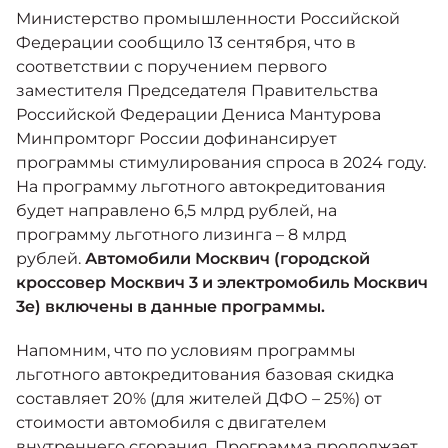
Москвич 6
Министерство промышленности Российской
Яркий динамичный седан
Федерации сообщило 13 сентября, что в
от 2 237 000 ₽*
КОНТАКТЫ
соответствии с поручением первого
Кредитные программы
Моторное масло
заместителя Председателя Правительства
Российской Федерации Дениса Мантурова
СЕРВИСНЫЕ АКЦИИ
Минпромторг России дофинансирует
Спецпредложения
Москвич 3 с ручным
программы стимулирования спроса в 2024 году.
управлением (РУ)
Кроссовер, создающий равные
На программу льготного автокредитования
АКСЕССУАРЫ
возможности
Калькулятор трейд-ин
будет направлено 6,5 млрд рублей, на
от 2 069 000 ₽*
программу льготного лизинга – 8 млрд
рублей.
Автомобили Москвич (городской
Страховые программы
кроссовер Москвич 3 и электромобиль Москвич
Москвич 8
3е) включены в данные программы.
Практичный семиместный
кроссовер
Напомним, что по условиям программы
от 3 125 000 ₽*
льготного автокредитования базовая скидка
составляет 20% (для жителей ДФО – 25%) от
стоимости автомобиля с двигателем
внутреннего сгорания. Программа продолжает