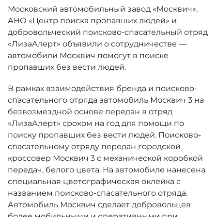
Москвич 6
Московский автомобильный завод «Москвич»,
Яркий динамичный седан
АНО «Центр поиска пропавших людей» и
от 2 237 000 ₽*
КОНТАКТЫ
добровольческий поисково-спасательный отряд
Кредитные программы
Моторное масло
«ЛизаАлерт» объявили о сотрудничестве —
автомобили Москвич помогут в поиске
СЕРВИСНЫЕ АКЦИИ
пропавших без вести людей.
Спецпредложения
Москвич 3 с ручным
управлением (РУ)
В рамках взаимодействия бренда и поисково-
Кроссовер, создающий равные
АКСЕССУАРЫ
возможности
спасательного отряда автомобиль Москвич 3 на
Калькулятор трейд-ин
безвозмездной основе передан в отряд
от 2 069 000 ₽*
«ЛизаАлерт» сроком на год для помощи по
поиску пропавших без вести людей. Поисково-
Страховые программы
Москвич 8
спасательному отряду передан городской
Практичный семиместный
кроссовер Москвич 3 с механической коробкой
кроссовер
передач, белого цвета. На автомобиле нанесена
от 3 125 000 ₽*
специальная цветографическая оклейка с
названием поисково-спасательного отряда.
Автомобиль Москвич сделает добровольцев
более мобильными и оперативными при