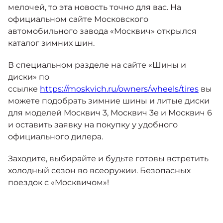
Москвич 6
мелочей, то эта новость точно для вас. На
Яркий динамичный седан
официальном сайте Московского
от 2 237 000 ₽*
КОНТАКТЫ
автомобильного завода «Москвич» открылся
Кредитные программы
Моторное масло
каталог зимних шин.
СЕРВИСНЫЕ АКЦИИ
В специальном разделе на сайте «Шины и
Спецпредложения
Москвич 3 с ручным
диски» по
управлением (РУ)
ссылке
https://moskvich.ru/owners/wheels/tires
вы
Кроссовер, создающий равные
АКСЕССУАРЫ
можете подобрать зимние шины и литые диски
возможности
Калькулятор трейд-ин
для моделей Москвич 3, Москвич 3е и Москвич 6
от 2 069 000 ₽*
и оставить заявку на покупку у удобного
официального дилера.
Страховые программы
Москвич 8
Практичный семиместный
Заходите, выбирайте и будьте готовы встретить
кроссовер
холодный сезон во всеоружии. Безопасных
от 3 125 000 ₽*
поездок с «Москвичом»!