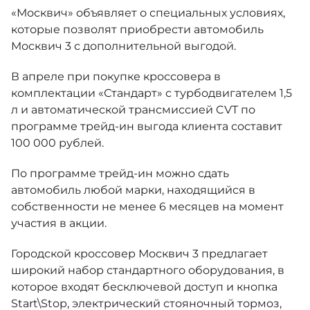
Москвич 6
«Москвич» объявляет о специальных условиях,
Яркий динамичный седан
которые позволят приобрести автомобиль
от 2 237 000 ₽*
КОНТАКТЫ
Москвич 3 с дополнительной выгодой.
Кредитные программы
Моторное масло
В апреле при покупке кроссовера в
СЕРВИСНЫЕ АКЦИИ
комплектации «Стандарт» с турбодвигателем 1,5
Спецпредложения
Москвич 3 с ручным
л и автоматической трансмиссией CVT по
управлением (РУ)
программе трейд-ин выгода клиента составит
Кроссовер, создающий равные
АКСЕССУАРЫ
возможности
100 000 рублей.
Калькулятор трейд-ин
от 2 069 000 ₽*
По программе трейд-ин можно сдать
автомобиль любой марки, находящийся в
Страховые программы
Москвич 8
собственности не менее 6 месяцев на момент
Практичный семиместный
участия в акции.
кроссовер
от 3 125 000 ₽*
Городской кроссовер Москвич 3 предлагает
широкий набор стандартного оборудования, в
которое входят бесключевой доступ и кнопка
Start\Stop, электрический стояночный тормоз,