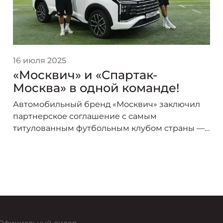
16 июля 2025
«Москвич» и «Спартак-
Москва» в одной команде!
Автомобильный бренд «Москвич» заключил
партнерское соглашение с самым
титулованным футбольным клубом страны —
«Спартак-Москва». В сезоне 2025/26 логотип
«Москвича» украсит форму игроков красно-
белых, символизируя союз двух легендарных
брендов, чья история неразрывно связана со
столицей.