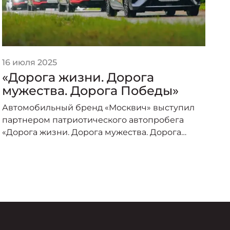
16 июля 2025
2
«Дорога жизни. Дорога
«
мужества. Дорога Победы»
п
о
Автомобильный бренд «Москвич» выступил
А
партнером патриотического автопробега
п
«Дорога жизни. Дорога мужества. Дорога
о
Победы», организованного под эгидой
пр
Министерства транспорта Российской
–
Федерации и приуроченного к торжествам по
случаю 80-летия Великой Победы.