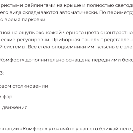
бристыми рейлингами на крыше и полностью светоди
его вида складываются автоматически. По перимет
во время парковки.
ной на ощупь эко-кожей черного цвета с контрастн
ческие регулировки. Приборная панель представлен
ой системы. Все стеклоподъемники импульсные с эл
«Комфорт» дополнительно оснащена передними бок
3:
овом столкновении
м фар
ы движения
лектации «Комфорт» уточняйте у вашего ближайшего