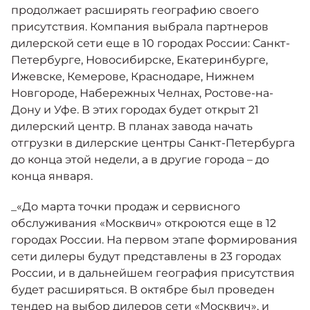
Москвич 6
продолжает расширять географию своего
Яркий динамичный седан
присутствия. Компания выбрала партнеров
от 2 237 000 ₽*
КОНТАКТЫ
дилерской сети еще в 10 городах России: Санкт-
Кредитные программы
Моторное масло
Петербурге, Новосибирске, Екатеринбурге,
Ижевске, Кемерове, Краснодаре, Нижнем
СЕРВИСНЫЕ АКЦИИ
Новгороде, Набережных Челнах, Ростове-на-
Спецпредложения
Москвич 3 с ручным
Дону и Уфе. В этих городах будет открыт 21
управлением (РУ)
дилерский центр. В планах завода начать
Кроссовер, создающий равные
АКСЕССУАРЫ
возможности
отгрузки в дилерские центры Санкт-Петербурга
Калькулятор трейд-ин
до конца этой недели, а в другие города – до
от 2 069 000 ₽*
конца января.
Страховые программы
Москвич 8
_«До марта точки продаж и сервисного
Практичный семиместный
обслуживания «Москвич» откроются еще в 12
кроссовер
городах России. На первом этапе формирования
от 3 125 000 ₽*
сети дилеры будут представлены в 23 городах
России, и в дальнейшем география присутствия
будет расширяться. В октябре был проведен
тендер на выбор дилеров сети «Москвич», и