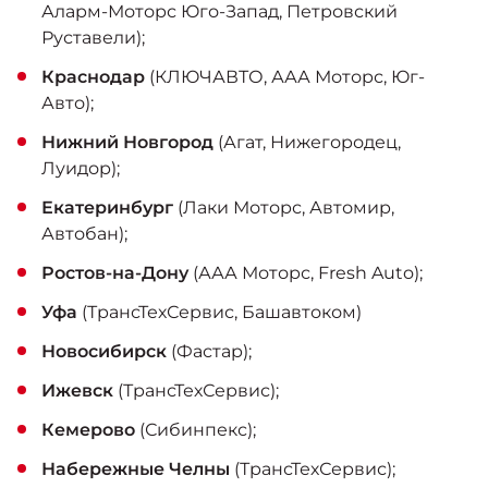
Аларм-Моторс Юго-Запад, Петровский
Руставели);
Краснодар
(КЛЮЧАВТО, ААА Моторс, Юг-
Авто);
Нижний Новгород
(Агат, Нижегородец,
Луидор);
Екатеринбург
(Лаки Моторс, Автомир,
Автобан);
Ростов-на-Дону
(ААА Моторс, Fresh Auto);
Уфа
(ТрансТехСервис, Башавтоком)
Новосибирск
(Фастар);
Ижевск
(ТрансТехСервис);
Кемерово
(Сибинпекс);
Набережные Челны
(ТрансТехСервис);