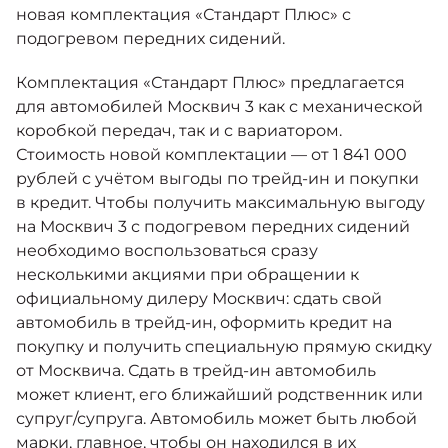
Москвич 6
новая комплектация «Стандарт Плюс» с
Яркий динамичный седан
подогревом передних сидений.
от 2 237 000 ₽*
КОНТАКТЫ
Кредитные программы
Моторное масло
Комплектация «Стандарт Плюс» предлагается
для автомобилей Москвич 3 как с механической
СЕРВИСНЫЕ АКЦИИ
коробкой передач, так и с вариатором.
Спецпредложения
Москвич 3 с ручным
Стоимость новой комплектации — от 1 841 000
управлением (РУ)
рублей с учётом выгоды по трейд-ин и покупки
Кроссовер, создающий равные
АКСЕССУАРЫ
в кредит. Чтобы получить максимальную выгоду
возможности
Калькулятор трейд-ин
на Москвич 3 с подогревом передних сидений
от 2 069 000 ₽*
необходимо воспользоваться сразу
несколькими акциями при обращении к
Страховые программы
Москвич 8
официальному дилеру Москвич: сдать свой
Практичный семиместный
автомобиль в трейд-ин, оформить кредит на
кроссовер
покупку и получить специальную прямую скидку
от 3 125 000 ₽*
от Москвича. Сдать в трейд-ин автомобиль
может клиент, его ближайший родственник или
супруг/супруга. Автомобиль может быть любой
марки, главное, чтобы он находился в их