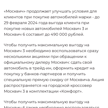
Москвич 6
Яркий динамичный седан
«Москвич» продолжает улучшать условия для
от 2 237 000 ₽*
КОНТАКТЫ
Кредитные программы
Моторное масло
клиентов при покупке автомобилей марки - до
29 февраля 2024 года выгода клиента при
покупке новых автомобилей Москвич 3 и
СЕРВИСНЫЕ АКЦИИ
Спецпредложения
Москвич 6 составит до 490 000 рублей.
Москвич 3 с ручным
управлением (РУ)
Кроссовер, создающий равные
Чтобы получить максимальную выгоду на
АКСЕССУАРЫ
возможности
Калькулятор трейд-ин
Москвич 3 необходимо воспользоваться сразу
от 2 069 000 ₽*
несколькими акциями при обращении к
официальному дилеру Москвич: сдать свой
Страховые программы
автомобиль в трейд-ин, оформить кредит на
Москвич 8
покупку у банков-партнеров и получить
Практичный семиместный
специальную прямую скидку от Москвича. Акция
кроссовер
распространяется на городской кроссовер
от 3 125 000 ₽*
Москвич 3 в комплектации «Комфорт».
Чтобы получить максимальную выгоду на
Москвич 6 также необходимо воспользоваться