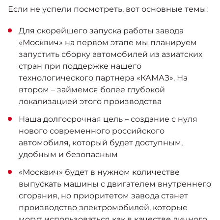
Москвич 6
Если не успели посмотреть, вот основные темы:
Яркий динамичный седан
от 2 237 000 ₽*
КОНТАКТЫ
Для скорейшего запуска работы завода
Кредитные программы
Моторное масло
«Москвич» на первом этапе мы планируем
запустить сборку автомобилей из азиатских
СЕРВИСНЫЕ АКЦИИ
стран при поддержке нашего
Спецпредложения
Москвич 3 с ручным
технологического партнера «КАМАЗ». На
управлением (РУ)
втором – займемся более глубокой
Кроссовер, создающий равные
АКСЕССУАРЫ
возможности
локализацией этого производства
Калькулятор трейд-ин
от 2 069 000 ₽*
Наша долгосрочная цель – создание с нуля
нового современного российского
Страховые программы
автомобиля, который будет доступным,
Москвич 8
Практичный семиместный
удобным и безопасным
кроссовер
«Москвич» будет в нужном количестве
от 3 125 000 ₽*
выпускать машины с двигателем внутреннего
сгорания, но приоритетом завода станет
производство электромобилей, которые
могут использоваться как в качестве личного