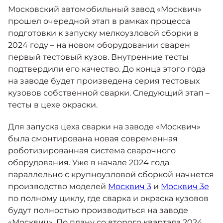
Москвич 6
Московский автомобильный завод «Москвич»
Яркий динамичный седан
прошел очередной этап в рамках процесса
от 2 237 000 ₽*
КОНТАКТЫ
подготовки к запуску мелкоузловой сборки в
Кредитные программы
Моторное масло
2024 году – на новом оборудовании сварен
первый тестовый кузов. Внутренние тесты
СЕРВИСНЫЕ АКЦИИ
подтвердили его качество. До конца этого года
Спецпредложения
Москвич 3 с ручным
на заводе будет произведена серия тестовых
управлением (РУ)
Кроссовер, создающий равные
кузовов собственной сварки. Следующий этап –
АКСЕССУАРЫ
возможности
Калькулятор трейд-ин
тесты в цехе окраски.
от 2 069 000 ₽*
Для запуска цеха сварки на заводе «Москвич»
была смонтирована новая современная
Страховые программы
Москвич 8
роботизированная система сварочного
Практичный семиместный
оборудования. Уже в начале 2024 года
кроссовер
параллельно с крупноузловой сборкой начнется
от 3 125 000 ₽*
производство моделей
Москвич 3
и
Москвич 3е
по полному циклу, где сварка и окраска кузовов
будут полностью производиться на заводе
«Москвич». По плану со второго квартала 2024