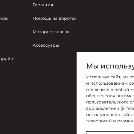
Гарантия
аммы
Помощь на дорогах
Моторное масло
Аксессуары
-драйв
Мы использу
Используя сайт, вы с
и использованием co
отключить в любой м
обеспечения оптима
пользовательского о
Продажи
веб-аналитики (в то
+7 (4922) 2
использование сайта
технологий и размещ