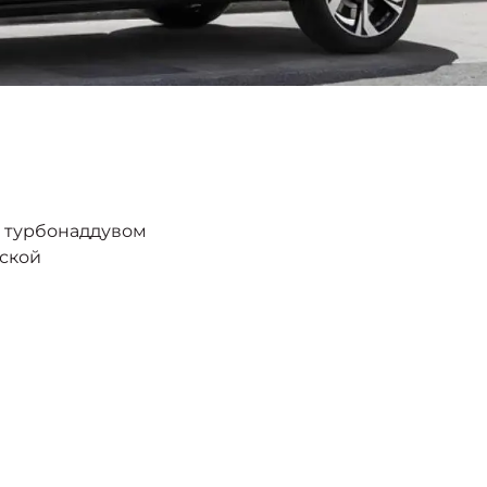
с турбонаддувом
еской